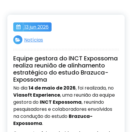
Pular
para
o
conteúdo
13 jun 2026
Notícias
Equipe gestora do INCT Expossoma
realiza reunião de alinhamento
estratégico do estudo Brazuca-
Expossoma
No dia
14 de maio de 2026
, foi realizada, no
Viasoft Experience
, uma reunião da equipe
gestora do
INCT Expossoma
, reunindo
pesquisadores e colaboradores envolvidos
na condução do estudo
Brazuca-
Expossoma
.